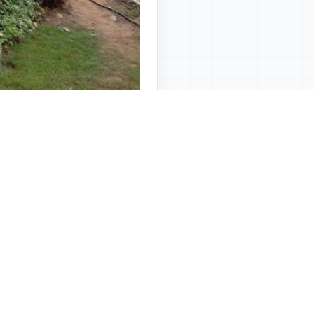
一篇
: 河南济源7天酒店20吨热水